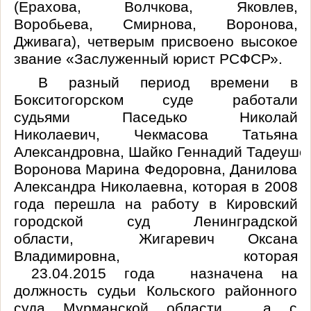
(
Ерахова
,
Волчкова
, Яковлев,
Воробьева, Смирнова, Воронова,
Дживага), четверым присвоено высокое
звание «Заслуженный юрист РСФСР».
В разный период времени в
Бокситогорском суде работали
судьями
Паседько
Николай
Николаевич,
Чекмасова
Татьяна
Александровна,
Шайко
Геннадий
Тадеуше
Воронова Марина Федоровна, Данилова
Александра Николаевна, которая в 2008
года перешла на работу в Кировский
городской суд Ленинградской
области,
Жигаревич
Оксана
Владимировна, которая
23.04.2015
года назначена на
должность судьи Кольского районного
суда Мурманской области, а с