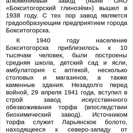
алюминиевый завод (ныне ОАО
«Бокситогорский глинозём») вышел в
1938 году. С тех пор завод является
градообразующим предприятием города
Бокситогорска.
К 1940 году население
Бокситогорска приблизилось к 10
тысячам человек, были построены
средняя школа, детский сад и ясли,
амбулатория с аптекой, несколько
столовых и магазинов, а также
каменные здания.
Незадолго перед
войной, 29 апреля 1941 года, вступил в
строй завод искусственного
обезвоживания торфа (впоследствии
биохимический завод). Источником
торфа служит
Ларьянское
болото,
находящееся к северо-западу от